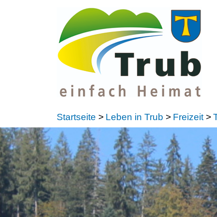
Startseite
>
Leben in Trub
>
Freizeit
>