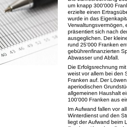
um knapp 300'000 Frank
erzielte einen Ertragsü
wurde in das Eigenkapita
Verwaltungsvermögen, e
präsentiert sich nach d
ausgeglichen. Der klei
rund 25'000 Franken ent
gebührenfinanzierten Sp
Abwasser und Abfall.
Die Erfolgsrechnung mi
weist vor allem bei den
Franken auf. Der Löwenan
aperiodischen Grundstüc
allgemeinen Haushalt e
100’000 Franken aus ein
Im Aufwand fallen vor al
Winterdienst und den St
liegt der Aufwand beim 