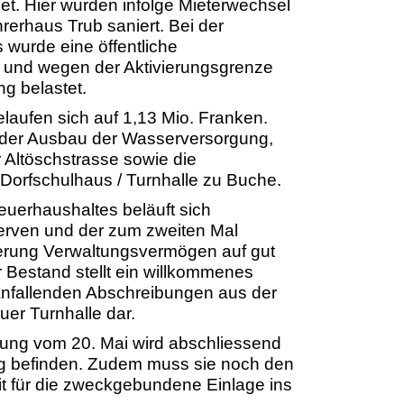
t. Hier wurden infolge Mieterwechsel
erhaus Trub saniert. Bei der
 wurde eine öffentliche
rt und wegen der Aktivierungsgrenze
ng belastet.
elaufen sich auf 1,13 Mio. Franken.
m der Ausbau der Wasserversorgung,
 Altöschstrasse sowie die
Dorfschulhaus / Turnhalle zu Buche.
euerhaushaltes beläuft sich
rven und der zum zweiten Mal
erung Verwaltungsvermögen auf gut
r Bestand stellt ein willkommenes
 anfallenden Abschreibungen aus der
uer Turnhalle dar.
ng vom 20. Mai wird abschliessend
g befinden. Zudem muss sie noch den
it für die zweckgebundene Einlage ins