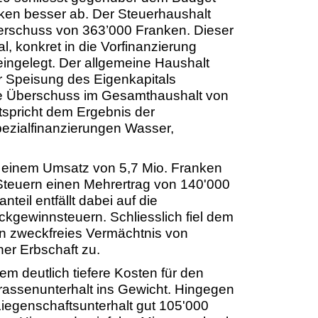
en besser ab. Der Steuerhaushalt
berschuss von 363’000 Franken. Dieser
l, konkret in die Vorfinanzierung
ingelegt. Der allgemeine Haushalt
er Speisung des Eigenkapitals
ne Überschuss im Gesamthaushalt von
spricht dem Ergebnis der
ezialfinanzierungen Wasser,
t einem Umsatz von 5,7 Mio. Franken
 Steuern einen Mehrertrag von 140'000
teil entfällt dabei auf die
kgewinnsteuern. Schliesslich fiel dem
in zweckfreies Vermächtnis von
er Erbschaft zu.
lem deutlich tiefere Kosten für den
rassenunterhalt ins Gewicht. Hingegen
Liegenschaftsunterhalt gut 105'000